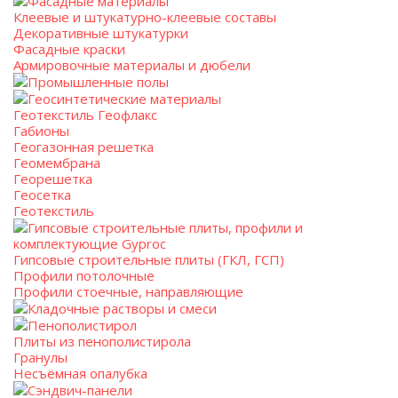
Фасадные материалы
Клеевые и штукатурно-клеевые составы
Декоративные штукатурки
Фасадные краски
Армировочные материалы и дюбели
Промышленные полы
Геосинтетические материалы
Геотекстиль Геофлакс
Габионы
Геогазонная решетка
Геомембрана
Георешетка
Геосетка
Геотекстиль
Гипсовые строительные плиты, профили и
комплектующие Gyproc
Гипсовые строительные плиты (ГКЛ, ГСП)
Профили потолочные
Профили стоечные, направляющие
Кладочные растворы и смеси
Пенополистирол
Плиты из пенополистирола
Гранулы
Несъёмная опалубка
Сэндвич-панели