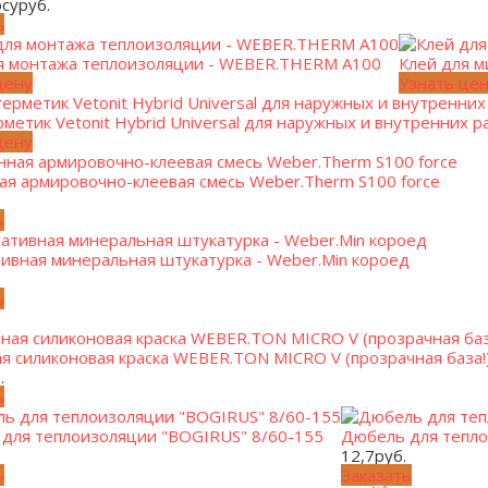
осу
руб.
ь
я монтажа теплоизоляции - WEBER.THERM A100
Клей для 
цену
Узнать це
рметик Vetonit Hybrid Universal для наружных и внутренних р
цену
ая армировочно-клеевая смесь Weber.Therm S100 force
ь
ивная минеральная штукатурка - Weber.Min короед
ь
я силиконовая краска WEBER.TON MICRO V (прозрачная база!
.
ь
для теплоизоляции "BOGIRUS" 8/60-155
Дюбель для тепло
12,7
руб.
ь
Заказать