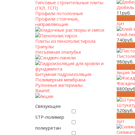
Гипсовые строительные плиты
Дюбель 
(ГКЛ, ГСП)
11
руб.
Профили потолочные
Заказат
Профили стоечные,
Хит
направляющие
Кладочные растворы и смеси
Клей-пе
Пенополистирол
740
руб.
Плиты из пенополистирола
Заказат
Гранулы
Несъёмная опалубка
Пистоле
Сэндвич-панели
980
руб.
Гидроизоляция для кровли и
Заказат
фундамента
Акция
Э
Битумная гидроизоляция
Полимерная мембрана
Фасадна
Рулонные материалы
8800
руб
Baumit
Заказат
Акции
Штукату
Связующее
520
руб.
Заказат
STP-полимер
Хит
полиуретан
Силикат