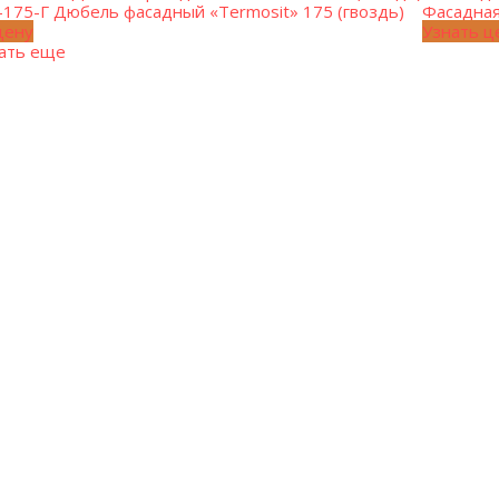
-175-Г Дюбель фасадный «Termosit» 175 (гвоздь)
Фасадная
цену
Узнать ц
ать еще