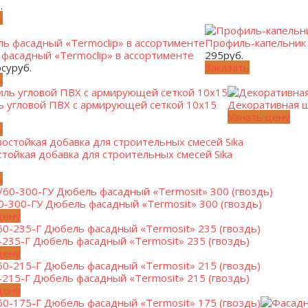
.
ь
Профиль-капельник 
фасадный «Termoclip» в ассортименте
295
руб.
осу
руб.
Заказать
ь
 угловой ПВХ с армирующей сеткой 10х15
Декоративная ш
Узнать цену
ь
тойкая добавка для строительных смесей Sika
ь
0-300-ГУ Дюбель фасадный «Termosit» 300 (гвоздь)
цену
-235-Г Дюбель фасадный «Termosit» 235 (гвоздь)
цену
-215-Г Дюбель фасадный «Termosit» 215 (гвоздь)
цену