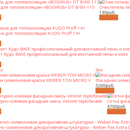
для теплоизоляции «BOGIRUS» DT 8/60-115
Очиститель п
190
руб.
ь
Заказать
на для теплоизоляции KUDO Proff 14+
ь
т Кудо BASE профессиональный для монтажной пены и клея
ь
ко
Эко
я силиконовая краска WEBER.TON MICRO V
Фасадная силик
.
5200
руб.
ь
Заказать
рно-клеевая фасадная смесь Vetonit teplofasade
Сетка фаса
4700
руб.
ь
Заказать
но-силиконовая декоративная штукатурка - Weber.Pas Extra C