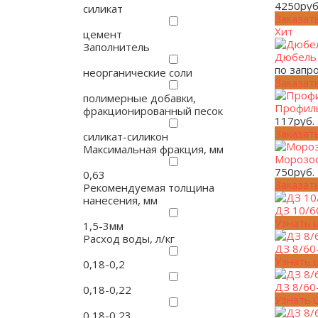
4250
руб
силикат
Заказат
Хит
цемент
Заполнитель
Дюбель 
по запр
неорганические соли
Заказат
полимерные добавки,
Профиль
фракционированный песок
117
руб.
Заказат
силикат-силикон
Максимальная фракция, мм
Морозос
750
руб.
0,63
Заказат
Рекомендуемая толщина
нанесения, мм
ДЗ 10/6
Узнать 
1,5-3мм
Расход воды, л/кг
ДЗ 8/60
Узнать 
0,18-0,2
ДЗ 8/60
0,18-0,22
Узнать 
0,18-0,23