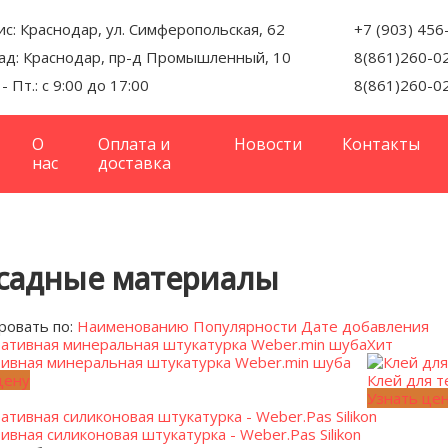
с: Краснодар, ул. Симферопольская, 62
+7 (903) 456
ад: Краснодар, пр-д Промышленный, 10
8(861)260-0
 - Пт.: с 9:00 до 17:00
8(861)260-0
О
Оплата и
Новости
Контакты
нас
доставка
садные материалы
ровать по:
Наименованию
Популярности
Дате добавления
Хит
ивная минеральная штукатурка Weber.min шуба
цену
Клей для 
Узнать це
ивная силиконовая штукатурка - Weber.Pas Silikon