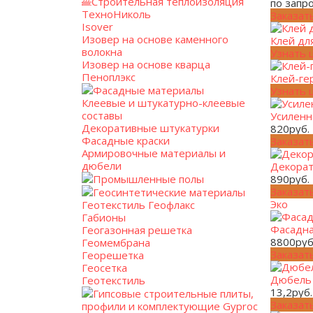
Строительная теплоизоляция
по запр
ТехноНиколь
Заказат
Isover
Изовер на основе каменного
Клей дл
волокна
Узнать 
Изовер на основе кварца
Пеноплэкс
Клей-ге
Фасадные материалы
Узнать 
Клеевые и штукатурно-клеевые
составы
Усиленн
Декоративные штукатурки
820
руб.
Фасадные краски
Заказат
Армировочные материалы и
дюбели
Декорат
Промышленные полы
890
руб.
Заказат
Геосинтетические материалы
Эко
Геотекстиль Геофлакс
Габионы
Фасадна
Геогазонная решетка
8800
руб
Геомембрана
Заказат
Георешетка
Геосетка
Дюбель 
Геотекстиль
13,2
руб.
Гипсовые строительные плиты,
Заказат
профили и комплектующие Gyproc