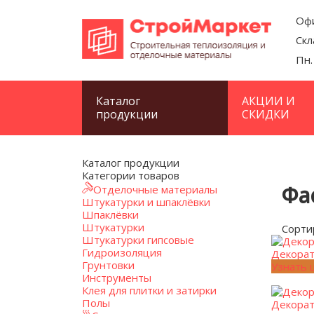
Офи
Скл
Пн.
Каталог
АКЦИИ И
продукции
СКИДКИ
Каталог продукции
Категории товаров
Фа
Отделочные материалы
Штукатурки и шпаклёвки
Шпаклёвки
Штукатурки
Сорти
Штукатурки гипсовые
Гидроизоляция
Декорат
Грунтовки
Узнать 
Инструменты
Клея для плитки и затирки
Полы
Декорат