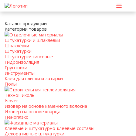
Каталог продукции
Категории товаров
Отделочные материалы
Штукатурки и шпаклёвки
Шпаклёвки
Штукатурки
Штукатурки гипсовые
Гидроизоляция
Грунтовки
Инструменты
Клея для плитки и затирки
Полы
Строительная теплоизоляция
ТехноНиколь
Isover
Изовер на основе каменного волокна
Изовер на основе кварца
Пеноплэкс
Фасадные материалы
Клеевые и штукатурно-клеевые составы
Декоративные штукатурки