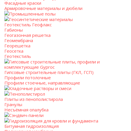
Фасадные краски
Армировочные материалы и дюбели
Промышленные полы
Геосинтетические материалы
Геотекстиль Геофлакс
Габионы
Геогазонная решетка
Геомембрана
Георешетка
Геосетка
Геотекстиль
Гипсовые строительные плиты, профили и
комплектующие Gyproc
Гипсовые строительные плиты (ГКЛ, ГСП)
Профили потолочные
Профили стоечные, направляющие
Кладочные растворы и смеси
Пенополистирол
Плиты из пенополистирола
Гранулы
Несъёмная опалубка
Сэндвич-панели
Гидроизоляция для кровли и фундамента
Битумная гидроизоляция