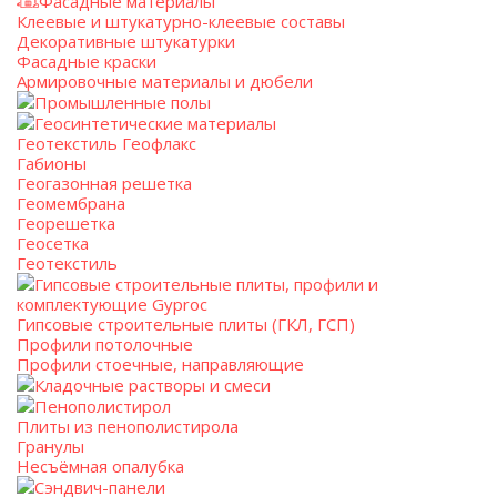
Фасадные материалы
Клеевые и штукатурно-клеевые составы
Декоративные штукатурки
Фасадные краски
Армировочные материалы и дюбели
Промышленные полы
Геосинтетические материалы
Геотекстиль Геофлакс
Габионы
Геогазонная решетка
Геомембрана
Георешетка
Геосетка
Геотекстиль
Гипсовые строительные плиты, профили и
комплектующие Gyproc
Гипсовые строительные плиты (ГКЛ, ГСП)
Профили потолочные
Профили стоечные, направляющие
Кладочные растворы и смеси
Пенополистирол
Плиты из пенополистирола
Гранулы
Несъёмная опалубка
Сэндвич-панели