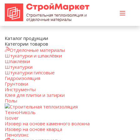
Каталог продукции
Категории товаров
Отделочные материалы
Штукатурки и шпаклёвки
Шпаклёвки
Штукатурки
Штукатурки гипсовые
Гидроизоляция
Грунтовки
Инструменты
Клея для плитки и затирки
Полы
Строительная теплоизоляция
ТехноНиколь
Isover
Изовер на основе каменного волокна
Изовер на основе кварца
Пеноплэкс