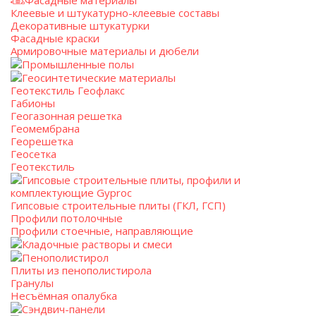
Фасадные материалы
Клеевые и штукатурно-клеевые составы
Декоративные штукатурки
Фасадные краски
Армировочные материалы и дюбели
Промышленные полы
Геосинтетические материалы
Геотекстиль Геофлакс
Габионы
Геогазонная решетка
Геомембрана
Георешетка
Геосетка
Геотекстиль
Гипсовые строительные плиты, профили и
комплектующие Gyproc
Гипсовые строительные плиты (ГКЛ, ГСП)
Профили потолочные
Профили стоечные, направляющие
Кладочные растворы и смеси
Пенополистирол
Плиты из пенополистирола
Гранулы
Несъёмная опалубка
Сэндвич-панели