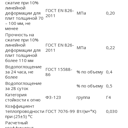
сжатие при 10%
линейной
ГОСТ EN 826-
деформации для
МПа
0,20
2011
плит толщиной 70
– 100 мм, не
менее
Прочность на
сжатие при 10%
линейной
ГОСТ EN 826-
МПа
0,22
деформации для
2011
плит толщиной
более 110 мм
Водопоглощение
ГОСТ 15588-
за 24 часа, не
% по объему
0,4
86
более
Водопоглощение
% по объему
0,5
за 28 суток
Категория
Ф3-123
группа
Г4
стойкости к огню
Коэффициент
теплопроводности
ГОСТ 7076-99
Вт/(м×°К)
0,030
при (25±5) °С
Расчетный
коэффициент