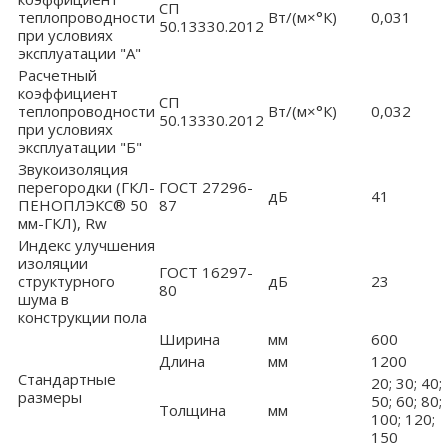
СП
теплопроводности
Вт/(м×°К)
0,031
50.13330.2012
при условиях
эксплуатации "А"
Расчетный
коэффициент
СП
теплопроводности
Вт/(м×°К)
0,032
50.13330.2012
при условиях
эксплуатации "Б"
Звукоизоляция
перегородки (ГКЛ-
ГОСТ 27296-
дБ
41
ПЕНОПЛЭКС® 50
87
мм-ГКЛ), Rw
Индекс улучшения
изоляции
ГОСТ 16297-
структурного
дБ
23
80
шума в
конструкции пола
Ширина
мм
600
Длина
мм
1200
Стандартные
20; 30; 40;
размеры
50; 60; 80;
Толщина
мм
100; 120;
150