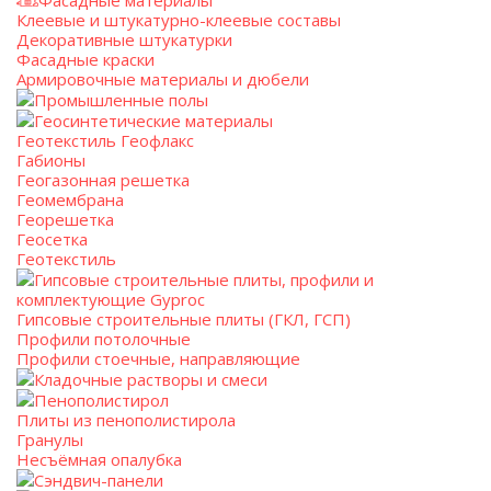
Фасадные материалы
Клеевые и штукатурно-клеевые составы
Декоративные штукатурки
Фасадные краски
Армировочные материалы и дюбели
Промышленные полы
Геосинтетические материалы
Геотекстиль Геофлакс
Габионы
Геогазонная решетка
Геомембрана
Георешетка
Геосетка
Геотекстиль
Гипсовые строительные плиты, профили и
комплектующие Gyproc
Гипсовые строительные плиты (ГКЛ, ГСП)
Профили потолочные
Профили стоечные, направляющие
Кладочные растворы и смеси
Пенополистирол
Плиты из пенополистирола
Гранулы
Несъёмная опалубка
Сэндвич-панели