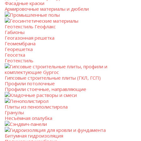
Фасадные краски
Армировочные материалы и дюбели
Промышленные полы
Геосинтетические материалы
Геотекстиль Геофлакс
Габионы
Геогазонная решетка
Геомембрана
Георешетка
Геосетка
Геотекстиль
Гипсовые строительные плиты, профили и
комплектующие Gyproc
Гипсовые строительные плиты (ГКЛ, ГСП)
Профили потолочные
Профили стоечные, направляющие
Кладочные растворы и смеси
Пенополистирол
Плиты из пенополистирола
Гранулы
Несъёмная опалубка
Сэндвич-панели
Гидроизоляция для кровли и фундамента
Битумная гидроизоляция