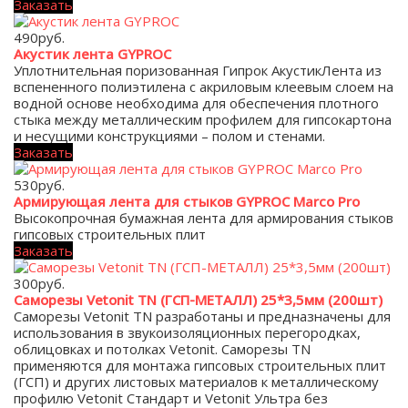
Заказать
490
руб.
Акустик лента GYPROC
Уплотнительная поризованная Гипрок АкустикЛента из
вспененного полиэтилена с акриловым клеевым слоем на
водной основе необходима для обеспечения плотного
стыка между металлическим профилем для гипсокартона
и несущими конструкциями – полом и стенами.
Заказать
530
руб.
Армирующая лента для стыков GYPROC Marco Pro
Высокопрочная бумажная лента для армирования стыков
гипсовых строительных плит
Заказать
300
руб.
Саморезы Vetonit TN (ГСП-МЕТАЛЛ) 25*3,5мм (200шт)
Саморезы Vetonit TN разработаны и предназначены для
использования в звукоизоляционных перегородках,
облицовках и потолках Vetonit. Саморезы TN
применяются для монтажа гипсовых строительных плит
(ГСП) и других листовых материалов к металлическому
профилю Vetonit Стандарт и Vetonit Ультра без