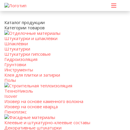
Каталог продукции
Категории товаров
Отделочные материалы
Штукатурки и шпаклёвки
Шпаклёвки
Штукатурки
Штукатурки гипсовые
Гидроизоляция
Грунтовки
Инструменты
Клея для плитки и затирки
Полы
Строительная теплоизоляция
ТехноНиколь
Isover
Изовер на основе каменного волокна
Изовер на основе кварца
Пеноплэкс
Фасадные материалы
Клеевые и штукатурно-клеевые составы
Декоративные штукатурки