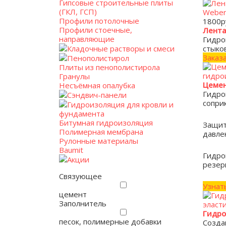
Гипсовые строительные плиты
(ГКЛ, ГСП)
Профили потолочные
1800
р
Профили стоечные,
Лента
направляющие
Гидро
Кладочные растворы и смеси
стыко
Заказ
Пенополистирол
Плиты из пенополистирола
Гранулы
Цемен
Несъёмная опалубка
Гидро
Сэндвич-панели
сопри
Гидроизоляция для кровли и
фундамента
Битумная гидроизоляция
Защит
Полимерная мембрана
давле
Рулонные материалы
Baumit
Гидро
Акции
резерв
Связующее
Узнат
цемент
Заполнитель
Гидро
песок, полимерные добавки
Созда