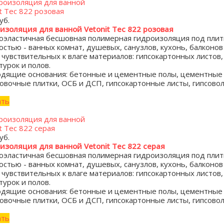
уб.
изоляция для ванной Vetonit Tec 822 розовая
оэластичная бесшовная полимерная гидроизоляция под пли
остью - ванных комнат, душевых, санузлов, кухонь, балкон
 чувствительных к влаге материалов: гипсокартонных листов,
турок и полов.
дящие основания: бетонные и цементные полы, цементные 
овочные плитки, ОСБ и ДСП, гипсокартонные листы, гипсовол
ать
уб.
изоляция для ванной Vetonit Tec 822 серая
оэластичная бесшовная полимерная гидроизоляция под пли
остью - ванных комнат, душевых, санузлов, кухонь, балкон
 чувствительных к влаге материалов: гипсокартонных листов,
турок и полов.
дящие основания: бетонные и цементные полы, цементные 
овочные плитки, ОСБ и ДСП, гипсокартонные листы, гипсовол
ать