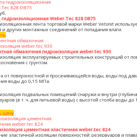
уб.
 гидроизоляционная Weber.Tec 828 DB75
изоляционная лента торговой марки Weber Vetonit использу
в и других монтажных соединений от попадания влаги.
ать
тная обмазочная гидроизоляция weber.tec 930
изоляция эксплуатируемых строительных конструкций от по
косновения с грунтом.
а от поверхностной и просачивающейся воды, воды под дав
ния воды до 0,15 МПа.
изоляция подвальных помещений снаружи и внутри (глубина 
уаров (в т. ч. для питьевой воды) с высотой столба воды до 
ь цену
изоляция цементная эластичная weber.tec 824
ние эластичной изоляции поверхностей: резервуаров и плав