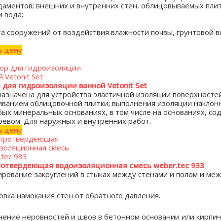
даментов; внешних и внутренних стен, облицовываемых плитк
и вода;
а сооружений от воздействия влажности почвы, грунтовой в
ь цену
 для гидроизоляции ванной Vetonit Set
азначена для устройства эластичной изоляции поверхносте
иванием облицовочной плитки; выполнения изоляции наклонн
бых минеральных основаниях, в том числе на основаниях, со
ревом. Для наружных и внутренних работ.
ь цену
отвердеющая водоизоляционная смесь weber.tec 933
рование закруглений в стыках между стенами и полом и меж
овка намокания стен от обратного давления.
нение неровностей и швов в бетонном основании или кирпи