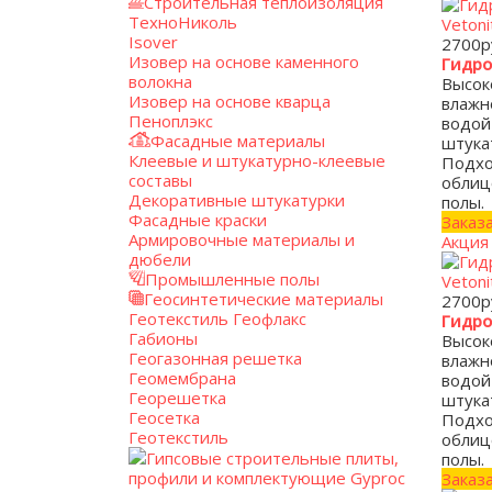
Строительная теплоизоляция
ТехноНиколь
Isover
2700
р
Изовер на основе каменного
Гидро
волокна
Высок
Изовер на основе кварца
влажн
Пеноплэкс
водой
Фасадные материалы
штука
Клеевые и штукатурно-клеевые
Подхо
составы
облиц
Декоративные штукатурки
полы.
Фасадные краски
Заказ
Армировочные материалы и
Акция
дюбели
Промышленные полы
Геосинтетические материалы
2700
р
Геотекстиль Геофлакс
Гидро
Габионы
Высок
Геогазонная решетка
влажн
Геомембрана
водой
Георешетка
штука
Геосетка
Подхо
Геотекстиль
облиц
Гипсовые строительные плиты,
полы.
профили и комплектующие Gyproc
Заказ