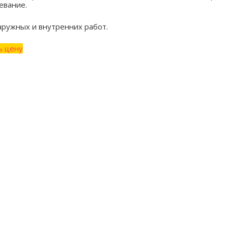
евание.
аружных и внутренних работ.
ь цену