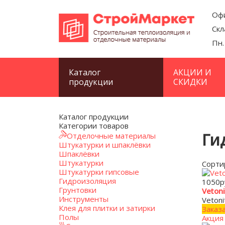
Офи
Скл
Пн.
Каталог
АКЦИИ И
продукции
СКИДКИ
Каталог продукции
Категории товаров
Ги
Отделочные материалы
Штукатурки и шпаклёвки
Шпаклёвки
Штукатурки
Сорти
Штукатурки гипсовые
Гидроизоляция
1050
р
Грунтовки
Veton
Инструменты
Veton
Клея для плитки и затирки
Заказ
Полы
Акция