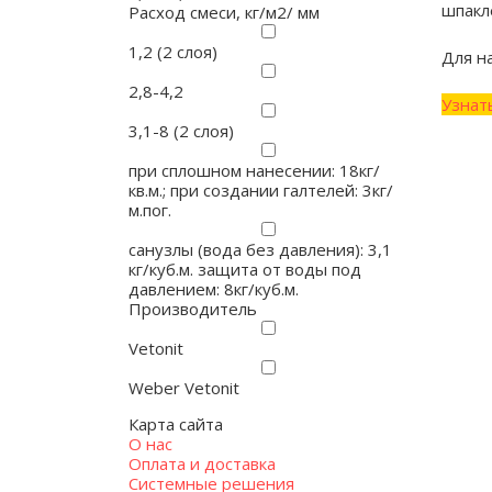
шпакл
Расход смеси, кг/м2/ мм
1,2 (2 слоя)
Для н
2,8-4,2
Узнат
3,1-8 (2 слоя)
при сплошном нанесении: 18кг/
кв.м.; при создании галтелей: 3кг/
м.пог.
санузлы (вода без давления): 3,1
кг/куб.м. защита от воды под
давлением: 8кг/куб.м.
Производитель
Vetonit
Weber Vetonit
Карта сайта
О нас
Оплата и доставка
Системные решения