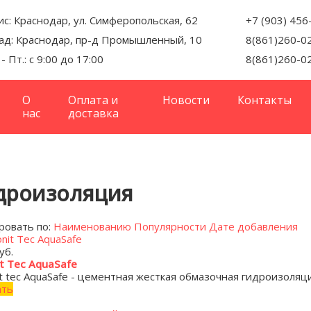
с: Краснодар, ул. Симферопольская, 62
+7 (903) 456
ад: Краснодар, пр-д Промышленный, 10
8(861)260-0
 - Пт.: с 9:00 до 17:00
8(861)260-0
О
Оплата и
Новости
Контакты
нас
доставка
дроизоляция
ровать по:
Наименованию
Популярности
Дате добавления
уб.
it Tec AquaSafe
it tec AquaSafe - цементная жесткая обмазочная гидроизоляц
ать