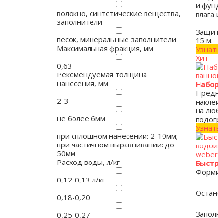
и фун
волокно, синтетические вещества,
влага 
заполнители
Защит
песок, минеральные заполнители
15 м.
Максимальная фракция, мм
Узнат
Хит
0,63
Рекомендуемая толщина
нанесения, мм
Набор
Предн
2-3
накле
на лю
не более 6мм
подог
Узнат
при сплошном нанесении: 2-10мм;
при частичном выравнивании: до
50мм
Расход воды, л/кг
Быстр
Форми
0,12-0,13 л/кг
Остан
0,18-0,20
Запол
0,25-0,27