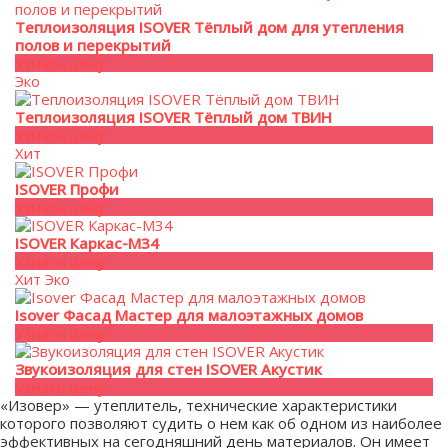
Теплоизоляция ISOVER Тёплый дом для утепления
полов и перекрытий
Узнать цену
Эко
Теплоизоляция ISOVER Тёплый дом ТВИН
Узнать цену
Хит
ISOVER Профи
Узнать цену
ISOVER Каркас-М34
Узнать цену
Хит
Эко
Isover Фасад Мастер для малоэтажных домов
Узнать цену
Звукоизоляция для стен ISOVER Акустик
Узнать цену
«Изовер» — утеплитель, технические характеристики
которого позволяют судить о нем как об одном из наиболее
эффективных на сегодняшний день материалов. Он имеет