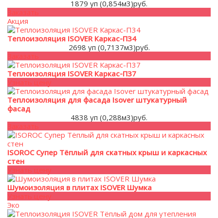
1879 уп (0,854м3)
руб.
Заказать
Акция
Теплоизоляция ISOVER Каркас-П34
2698 уп (0,7137м3)
руб.
Заказать
Теплоизоляция ISOVER Каркас-П37
Узнать цену
Теплоизоляция для фасада Isover штукатурный
фасад
4838 уп (0,288м3)
руб.
Заказать
ISOROC Супер Тёплый для скатных крыш и каркасных
стен
Узнать цену
Шумоизоляция в плитах ISOVER Шумка
Узнать цену
Эко