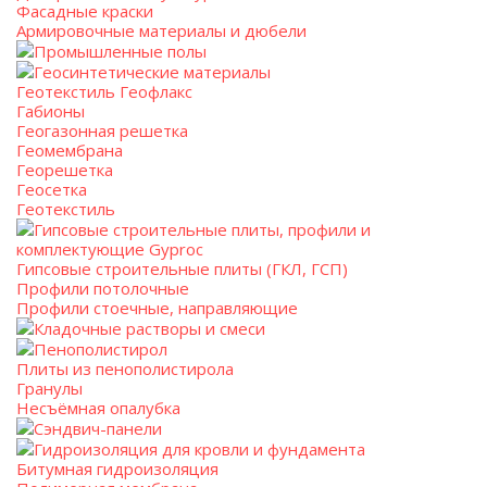
Фасадные краски
Армировочные материалы и дюбели
Промышленные полы
Геосинтетические материалы
Геотекстиль Геофлакс
Габионы
Геогазонная решетка
Геомембрана
Георешетка
Геосетка
Геотекстиль
Гипсовые строительные плиты, профили и
комплектующие Gyproc
Гипсовые строительные плиты (ГКЛ, ГСП)
Профили потолочные
Профили стоечные, направляющие
Кладочные растворы и смеси
Пенополистирол
Плиты из пенополистирола
Гранулы
Несъёмная опалубка
Сэндвич-панели
Гидроизоляция для кровли и фундамента
Битумная гидроизоляция