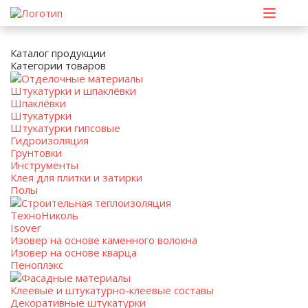
Каталог продукции
Категории товаров
Отделочные материалы
Штукатурки и шпаклёвки
Шпаклёвки
Штукатурки
Штукатурки гипсовые
Гидроизоляция
Грунтовки
Инструменты
Клея для плитки и затирки
Полы
Строительная теплоизоляция
ТехноНиколь
Isover
Изовер на основе каменного волокна
Изовер на основе кварца
Пеноплэкс
Фасадные материалы
Клеевые и штукатурно-клеевые составы
Декоративные штукатурки